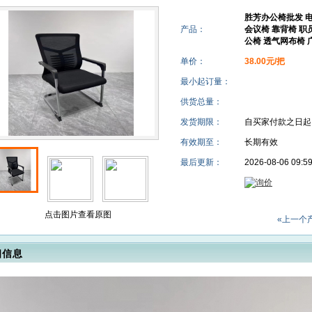
椅 透气网布椅 广东兆闰家具
胜芳办公椅批发 电
产品：
会议椅 靠背椅 职
公椅 透气网布椅
单价：
38.00元/把
最小起订量：
供货总量：
发货期限：
自买家付款之日
有效期至：
长期有效
最后更新：
2026-08-06 09:5
点击图片查看原图
«上一个
细信息