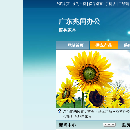
收藏本页
|
设为主页
|
保存桌面
|
手机版
|
二维码
广东兆闰办公
椅类家具
网站首页
供应产品
采
您当前的位置：
首页
»
供应产品
» 胜芳办公
布椅 广东兆闰家具
新闻中心
胜芳